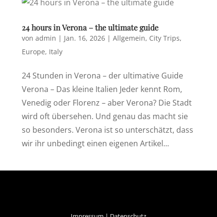
24 hours in Verona – the ultimate guide
von
admin
|
Jan. 16, 2026
|
Allgemein
,
City Trips
,
Europe
,
Italy
24 Stunden in Verona – der ultimative Guide
Verona – Das kleine Italien Jeder kennt Rom,
Venedig oder Florenz – aber Verona? Die Stadt
wird oft übersehen. Und genau das macht sie
so besonders. Verona ist so unterschätzt, dass
wir ihr unbedingt einen eigenen Artikel...
Impressum
|
Datenschutz